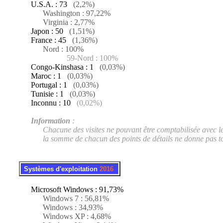
U.S.A. : 73
(2,2%)
Washington : 97,22%
Virginia : 2,77%
Japon : 50
(1,51%)
France : 45
(1,36%)
Nord : 100%
59-Nord : 100%
Congo-Kinshasa : 1
(0,03%)
Maroc : 1
(0,03%)
Portugal : 1
(0,03%)
Tunisie : 1
(0,03%)
Inconnu : 10
(0,02%)
Information
:
Chacune des visites ne pouvant être comptabilisée avec le niv
la somme de chacun des points de détails ne donne pas touj
.
..
Systèmes d'exploitation
2016
Microsoft Windows : 91,73%
Windows 7 : 56,81%
Windows : 34,93%
Windows XP : 4,68%