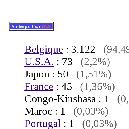
.
..
Visites par Pays
2016
Belgique
: 3.122
(94,4
U.S.A.
: 73
(2,2%)
Japon : 50
(1,51%)
France
: 45
(1,36%)
Congo-Kinshasa : 1
(0
Maroc : 1
(0,03%)
Portugal
: 1
(0,03%)